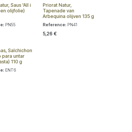
atur, Saus 'All i
Priorat Natur,
 en olijfolie)
Tapenade van
Arbequina olijven 135 g
e:
PN55
Reference:
PN41
5,26
€
as, Salchichon
 para untar
sta) 110 g
e:
ENT6