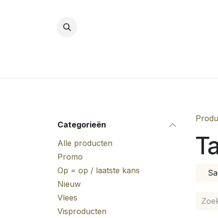
Overslaan naar inhoud
Produ
Categorieën
T
Alle producten
Promo
Op = op / laatste kans
Sa
Nieuw
Vlees
Visproducten