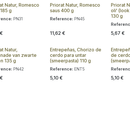
rat Natur, Romesco
Priorat Natur, Romesco
Priorat N
 185 g
saus 400 g
oli' (look
130 g
rence:
PN31
Reference:
PN45
Referenc
€
11,62
€
5,67
€
at Natur,
Entrepeñas, Chorizo de
Entrepeñ
nade van zwarte
cerdo para untar
de cerdo
en 135 g
(smeerpasta) 110 g
(smeerpa
rence:
PN42
Reference:
ENT5
Referenc
€
5,10
€
5,10
€