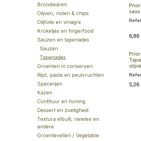
Broodwaren
Prio
saus
Olijven, noten & chips
Refe
Olijfolie en vinagre
Kroketjes en fingerfood
6,86
Sauzen en tapenades
Sauzen
Prior
Tapenades
Tape
olijv
Groenten in conserven
Rijst, pasta en peulvruchten
Refe
Specerijen
5,26
Kazen
Confituur en honing
Dessert en zoetigheid
Textura elbulli, newtex en
andere
Groentevellen / Vegetable