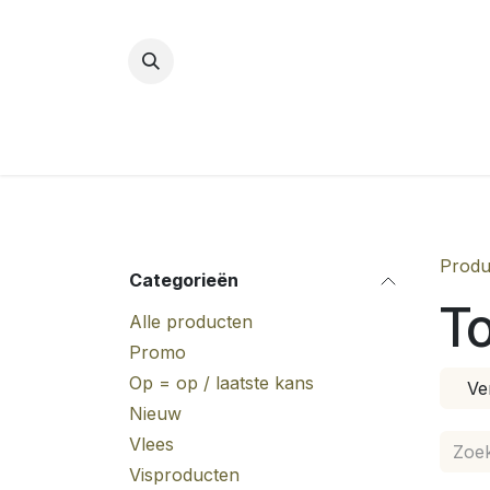
Overslaan naar inhoud
Produ
Categorieën
To
Alle producten
Promo
Op = op / laatste kans
Ve
Nieuw
Vlees
Visproducten