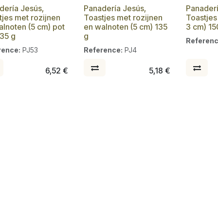
dería Jesús,
Panadería Jesús,
Panaderí
tjes met rozijnen
Toastjes met rozijnen
Toastjes 
alnoten (5 cm) pot
en walnoten (5 cm) 135
3 cm) 15
135 g
g
Referenc
rence:
PJ53
Reference:
PJ4
6,52
€
5,18
€