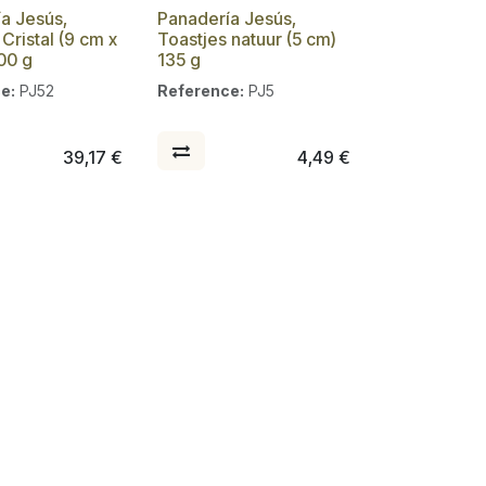
a Jesús,
Panadería Jesús,
Cristal (9 cm x
Toastjes natuur (5 cm)
00 g
135 g
e:
PJ52
Reference:
PJ5
39,17
€
4,49
€