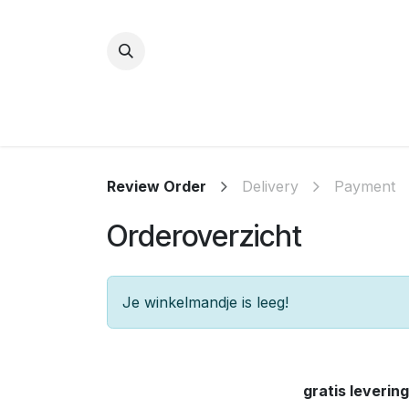
Overslaan naar inhoud
Review Order
Delivery
Payment
Orderoverzicht
Je winkelmandje is leeg!
gratis leverin