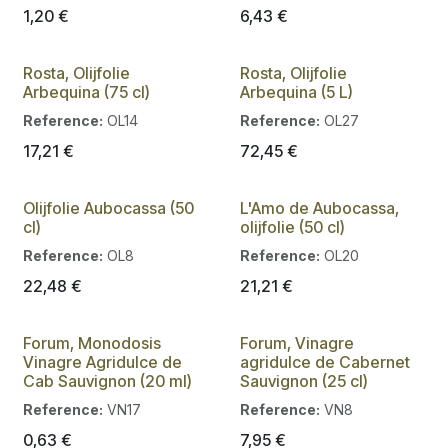
1,20
€
6,43
€
Rosta, Olijfolie
Rosta, Olijfolie
Arbequina (75 cl)
Arbequina (5 L)
Reference:
OL14
Reference:
OL27
17,21
€
72,45
€
Olijfolie Aubocassa (50
L'Amo de Aubocassa,
cl)
olijfolie (50 cl)
Reference:
OL8
Reference:
OL20
22,48
€
21,21
€
Forum, Monodosis
Forum, Vinagre
Vinagre Agridulce de
agridulce de Cabernet
Cab Sauvignon (20 ml)
Sauvignon (25 cl)
Reference:
VN17
Reference:
VN8
0,63
€
7,95
€