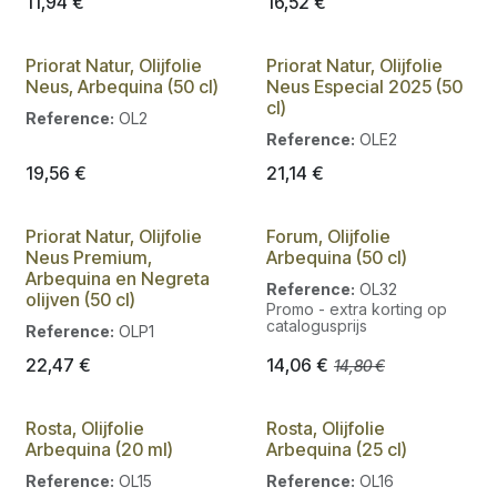
11,94
€
16,52
€
Priorat Natur, Olijfolie
Priorat Natur, Olijfolie
Neus, Arbequina (50 cl)
Neus Especial 2025 (50
cl)
Reference:
OL2
Reference:
OLE2
19,56
€
21,14
€
Priorat Natur, Olijfolie
Forum, Olijfolie
Nieuw!
Promo
Neus Premium,
Arbequina (50 cl)
Arbequina en Negreta
Reference:
OL32
olijven (50 cl)
Promo - extra korting op
catalogusprijs
Reference:
OLP1
22,47
€
14,06
€
14,80
€
Rosta, Olijfolie
Rosta, Olijfolie
Arbequina (20 ml)
Arbequina (25 cl)
Reference:
OL15
Reference:
OL16