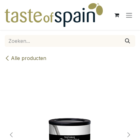
Overslaan naar inhoud
Alle producten