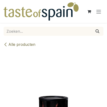
Overslaan naar inhoud
Alle producten