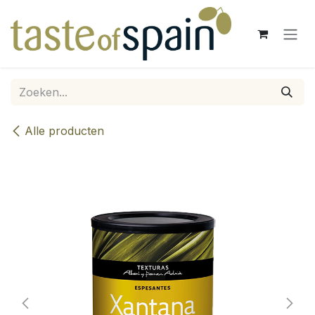
Overslaan naar inhoud
Alle producten