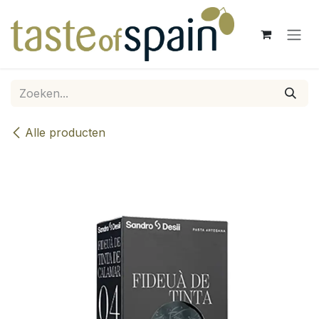
Overslaan naar inhoud
Alle producten