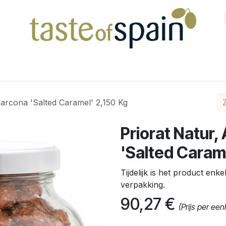
Shop
arcona 'Salted Caramel' 2,150 Kg
Priorat Natur
'Salted Caram
Tijdelijk is het product enk
verpakking.
90,27
€
(Prijs per ee