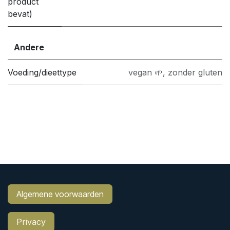
product
bevat)
Andere
Voeding/dieettype
vegan 🌱
,
zonder gluten
Algemene voorwaarden
Privacy