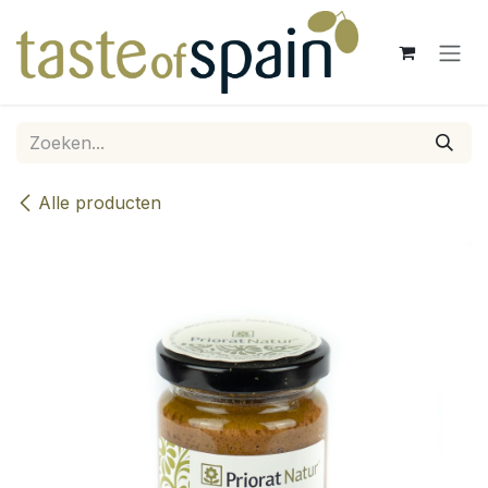
Overslaan naar inhoud
Alle producten