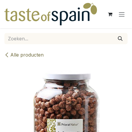
Overslaan naar inhoud
Alle producten