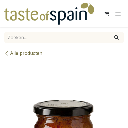
Overslaan naar inhoud
Alle producten