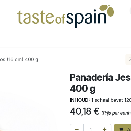
Shop
os (16 cm) 400 g
Panadería Jes
400 g
INHOUD:
1 schaal bevat 12
40,18
€
(Prijs per een
Aa