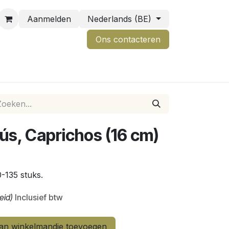
Aanmelden
Nederlands (BE)
Ons contactere
n
ús, Caprichos (16 cm)
0-135 stuks.
heid)
Inclusief btw
n winkelmandje toevoegen