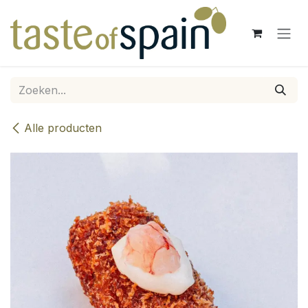
Overslaan naar inhoud
Alle producten