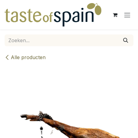
Overslaan naar inhoud
Alle producten