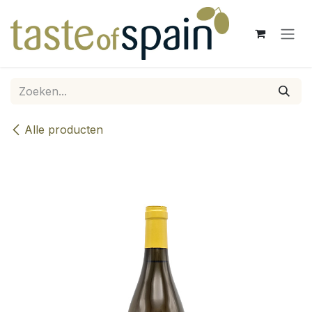
Overslaan naar inhoud
Alle producten