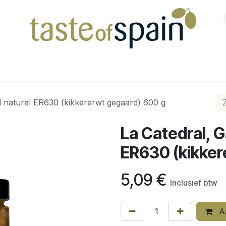
Shop
l natural ER630 (kikkererwt gegaard) 600 g
La Catedral, G
ER630 (kikker
5,09
€
Inclusief btw
Aa