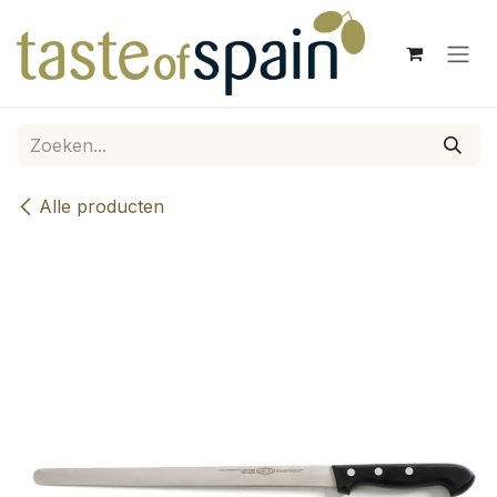
Overslaan naar inhoud
Alle producten