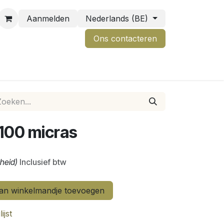
Aanmelden
Nederlands (BE)
Ons contactere
n
L 100 micras
nheid)
Inclusief btw
n winkelmandje toevoegen
ijst