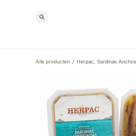
Overslaan naar inhoud
Alle producten
Herpac, Sardinas Anchoad