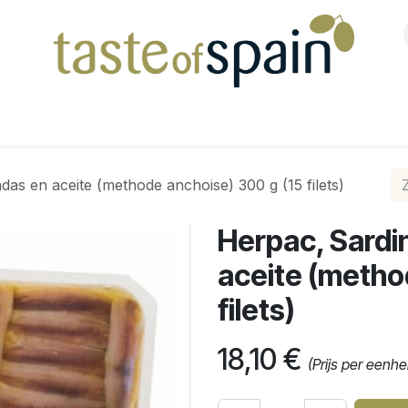
Shop
as en aceite (methode anchoise) 300 g (15 filets)
Herpac, Sard
aceite (metho
filets)
18,10
€
(Prijs per eenhe