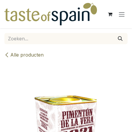
Overslaan naar inhoud
Alle producten